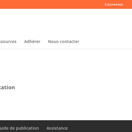
Connexion
ssources
Adhérer
Nous contacter
cation
uide de publication
Assistance