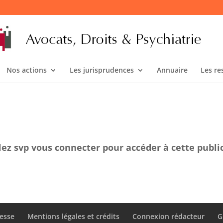
Nos actions
Les jurisprudences
Annuaire
Les re
lez svp vous connecter pour accéder à cette publi
esse
Mentions légales et crédits
Connexion rédacteur
G