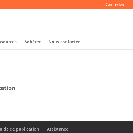
Connexion
ssources
Adhérer
Nous contacter
cation
uide de publication
Assistance