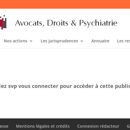
Nos actions
Les jurisprudences
Annuaire
Les re
lez svp vous connecter pour accéder à cette publi
esse
Mentions légales et crédits
Connexion rédacteur
G