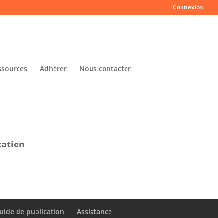
Connexion
ssources
Adhérer
Nous contacter
cation
uide de publication
Assistance