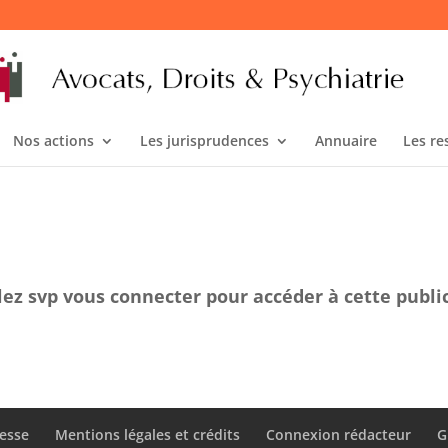
Nos actions
Les jurisprudences
Annuaire
Les re
lez svp vous connecter pour accéder à cette publi
esse
Mentions légales et crédits
Connexion rédacteur
G