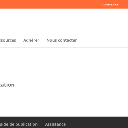
Connexion
ssources
Adhérer
Nous contacter
cation
uide de publication
Assistance