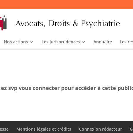
Nos actions
Les jurisprudences
Annuaire
Les re
lez svp vous connecter pour accéder à cette publi
esse
Mentions légales et crédits
Connexion rédacteur
G