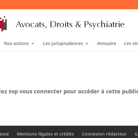
Nos actions
Les jurisprudences
Annuaire
Les re
lez svp vous connecter pour accéder à cette publi
esse
Mentions légales et crédits
Connexion rédacteur
G