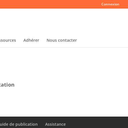
Connexion
ssources
Adhérer
Nous contacter
cation
uide de publication
Assistance