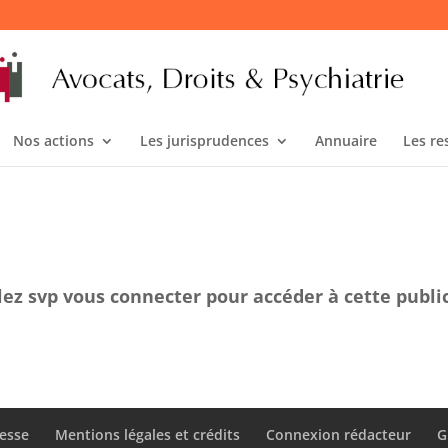
Nos actions
Les jurisprudences
Annuaire
Les re
lez svp vous connecter pour accéder à cette publi
esse
Mentions légales et crédits
Connexion rédacteur
G