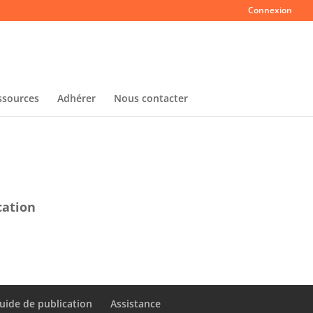
Connexion
ssources
Adhérer
Nous contacter
cation
uide de publication
Assistance