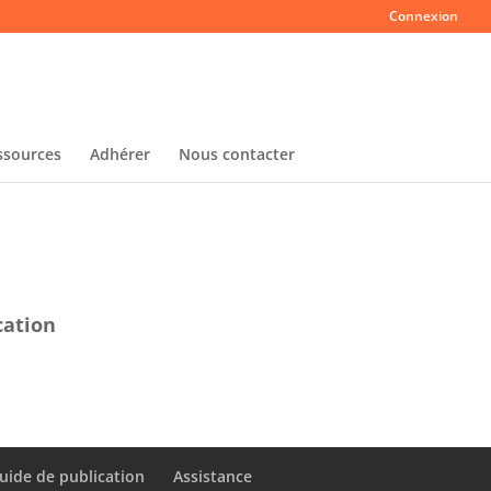
Connexion
ssources
Adhérer
Nous contacter
cation
uide de publication
Assistance