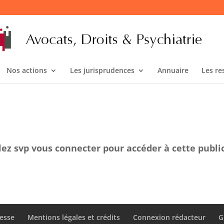
Nos actions
Les jurisprudences
Annuaire
Les re
lez svp vous connecter pour accéder à cette publi
esse
Mentions légales et crédits
Connexion rédacteur
G