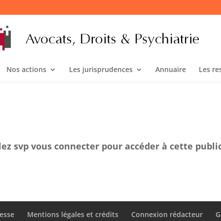
Nos actions
Les jurisprudences
Annuaire
Les re
lez svp vous connecter pour accéder à cette publi
esse
Mentions légales et crédits
Connexion rédacteur
G