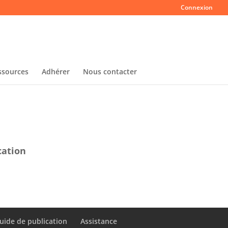
Connexion
ssources
Adhérer
Nous contacter
cation
uide de publication
Assistance