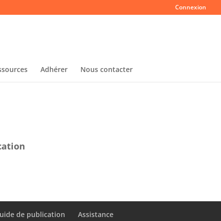
Connexion
ssources
Adhérer
Nous contacter
cation
uide de publication
Assistance