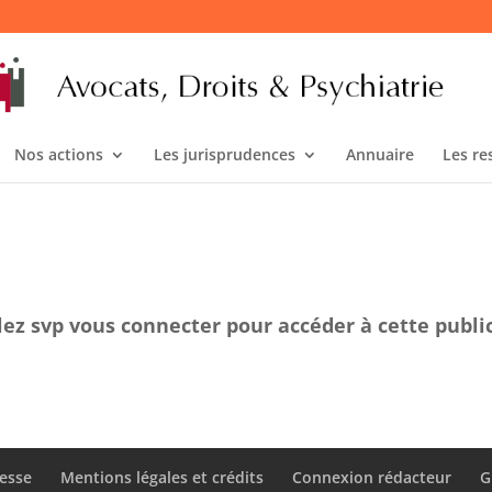
Nos actions
Les jurisprudences
Annuaire
Les re
lez svp vous connecter pour accéder à cette publi
esse
Mentions légales et crédits
Connexion rédacteur
G