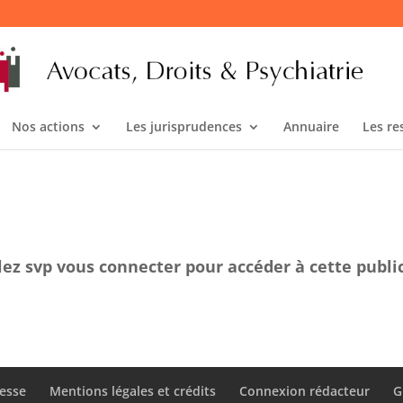
Nos actions
Les jurisprudences
Annuaire
Les re
lez svp vous connecter pour accéder à cette publi
esse
Mentions légales et crédits
Connexion rédacteur
G