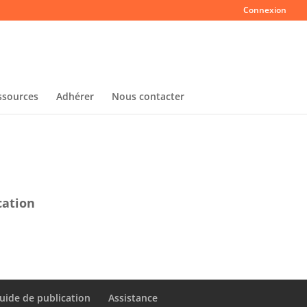
Connexion
ssources
Adhérer
Nous contacter
cation
uide de publication
Assistance