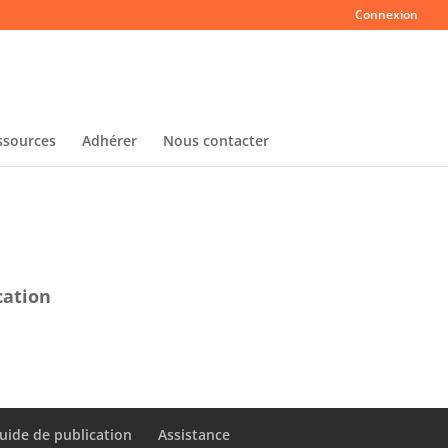
Connexion
ssources
Adhérer
Nous contacter
cation
uide de publication
Assistance