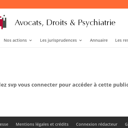
Nos actions
Les jurisprudences
Annuaire
Les re
lez svp vous connecter pour accéder à cette publi
esse
Mentions légales et crédits
Connexion rédacteur
G