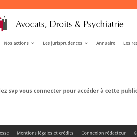
Nos actions
Les jurisprudences
Annuaire
Les re
lez svp vous connecter pour accéder à cette publi
esse
Mentions légales et crédits
Connexion rédacteur
G