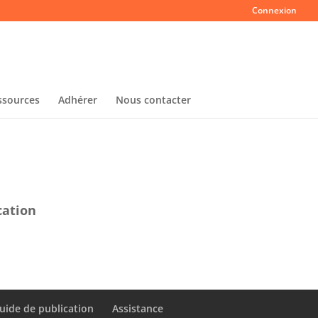
Connexion
ssources
Adhérer
Nous contacter
cation
uide de publication
Assistance