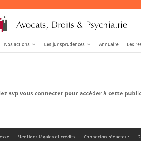
Nos actions
Les jurisprudences
Annuaire
Les re
lez svp vous connecter pour accéder à cette publi
esse
Mentions légales et crédits
Connexion rédacteur
G