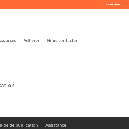
Connexion
ssources
Adhérer
Nous contacter
cation
uide de publication
Assistance