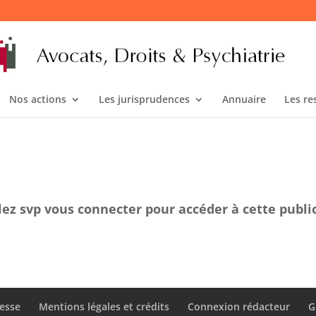
Nos actions
Les jurisprudences
Annuaire
Les re
lez svp vous connecter pour accéder à cette publi
esse
Mentions légales et crédits
Connexion rédacteur
G