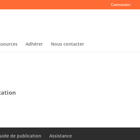
Connexion
ssources
Adhérer
Nous contacter
cation
uide de publication
Assistance