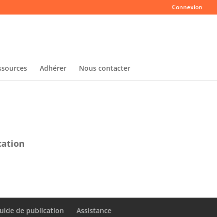
Connexion
ssources
Adhérer
Nous contacter
cation
uide de publication
Assistance