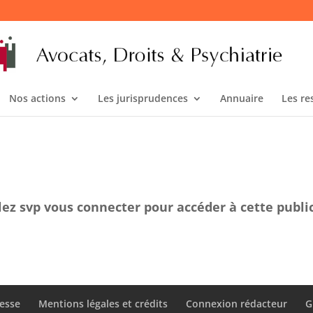
Nos actions
Les jurisprudences
Annuaire
Les re
lez svp vous connecter pour accéder à cette publi
esse
Mentions légales et crédits
Connexion rédacteur
G