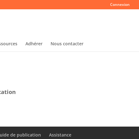
Connexion
ssources
Adhérer
Nous contacter
cation
uide de publication
Assistance