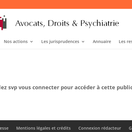
Nos actions
Les jurisprudences
Annuaire
Les re
lez svp vous connecter pour accéder à cette publi
esse
Mentions légales et crédits
Connexion rédacteur
G