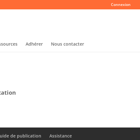
Connexion
ssources
Adhérer
Nous contacter
cation
uide de publication
Assistance