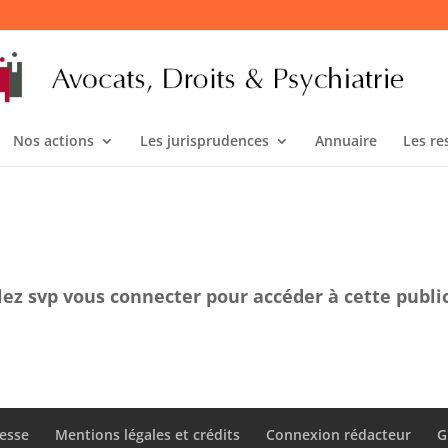
Nos actions
Les jurisprudences
Annuaire
Les re
lez svp vous connecter pour accéder à cette publi
esse
Mentions légales et crédits
Connexion rédacteur
G