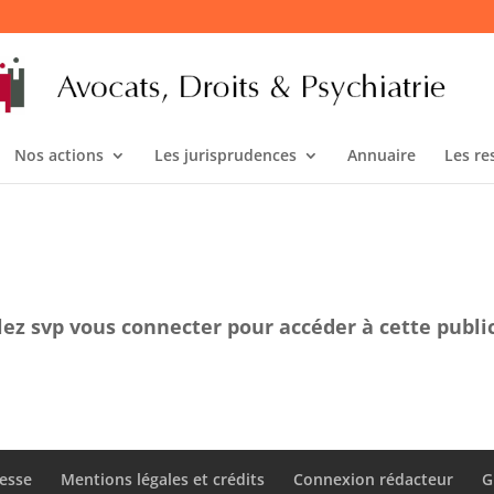
Nos actions
Les jurisprudences
Annuaire
Les re
lez svp vous connecter pour accéder à cette publi
esse
Mentions légales et crédits
Connexion rédacteur
G