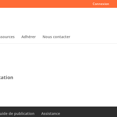
Connexion
ssources
Adhérer
Nous contacter
cation
uide de publication
Assistance