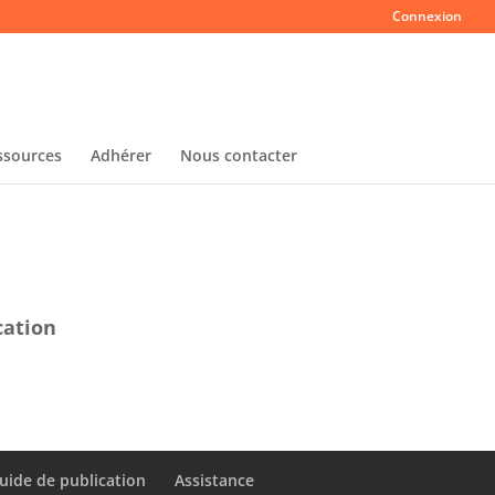
Connexion
ssources
Adhérer
Nous contacter
cation
uide de publication
Assistance