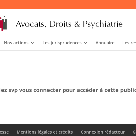
Nos actions
Les jurisprudences
Annuaire
Les re
lez svp vous connecter pour accéder à cette publi
esse
Mentions légales et crédits
Connexion rédacteur
G