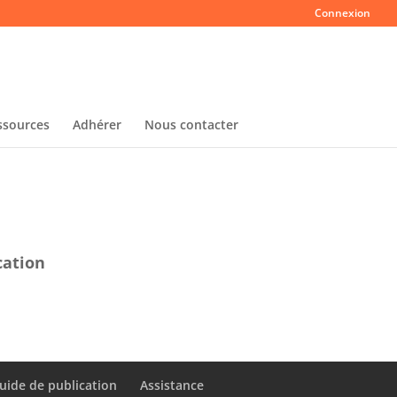
Connexion
ssources
Adhérer
Nous contacter
cation
uide de publication
Assistance