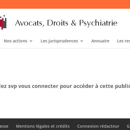
Nos actions
Les jurisprudences
Annuaire
Les re
lez svp vous connecter pour accéder à cette publi
esse
Mentions légales et crédits
Connexion rédacteur
G