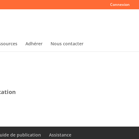
Connexion
ssources
Adhérer
Nous contacter
cation
uide de publication
Assistance