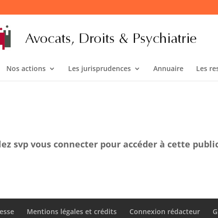
Nos actions
Les jurisprudences
Annuaire
Les re
lez svp vous connecter pour accéder à cette publi
esse
Mentions légales et crédits
Connexion rédacteur
G