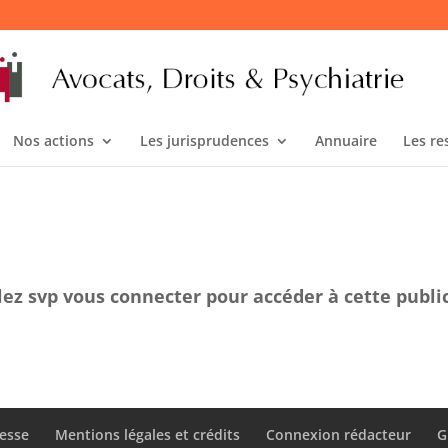
Nos actions
Les jurisprudences
Annuaire
Les re
lez svp vous connecter pour accéder à cette publi
esse
Mentions légales et crédits
Connexion rédacteur
G