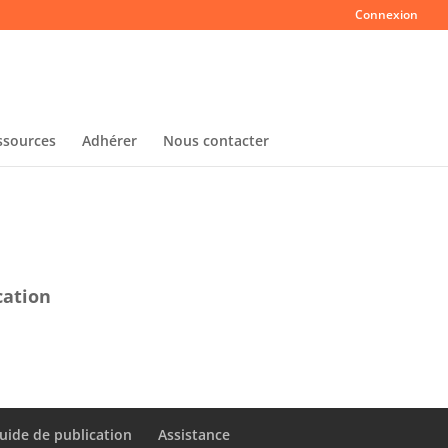
Connexion
ssources
Adhérer
Nous contacter
cation
uide de publication
Assistance