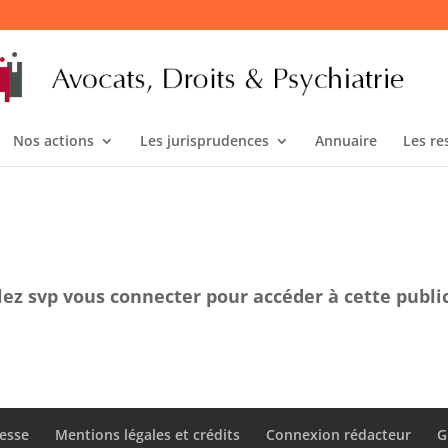
Nos actions
Les jurisprudences
Annuaire
Les re
lez svp vous connecter pour accéder à cette publi
esse
Mentions légales et crédits
Connexion rédacteur
G